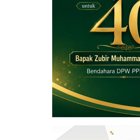
‎ ‎
‎ ‎