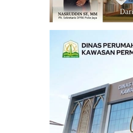
‎ ‎
‎ ‎