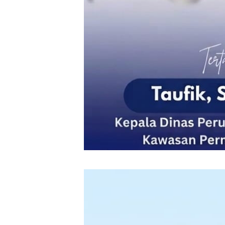
‎ ‎
‎ ‎