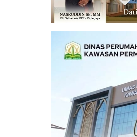
‎ ‎
‎ ‎