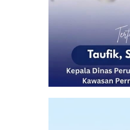
‎ ‎
‎ ‎