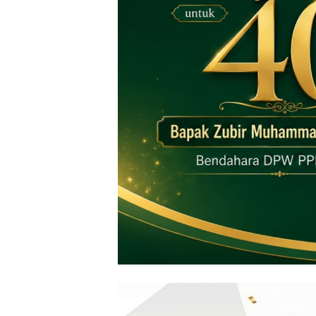
‎ ‎
‎ ‎