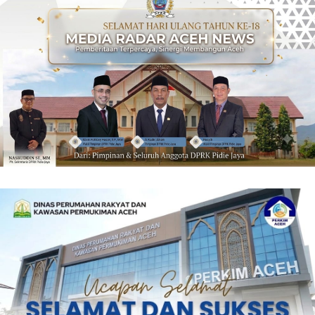
‎ ‎
‎ ‎