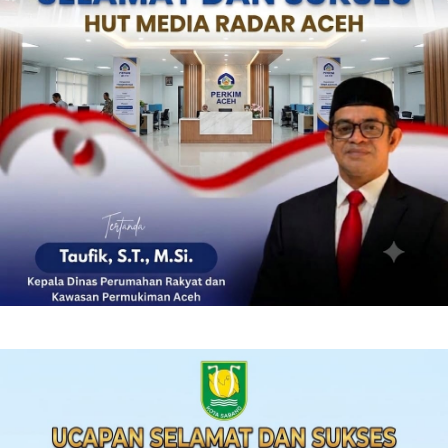
‎ ‎
‎ ‎