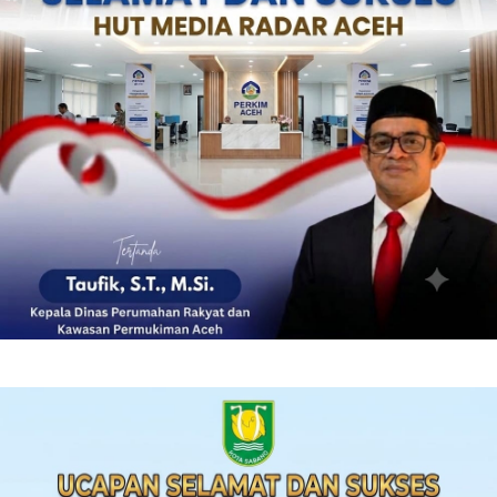
‎ ‎
‎ ‎