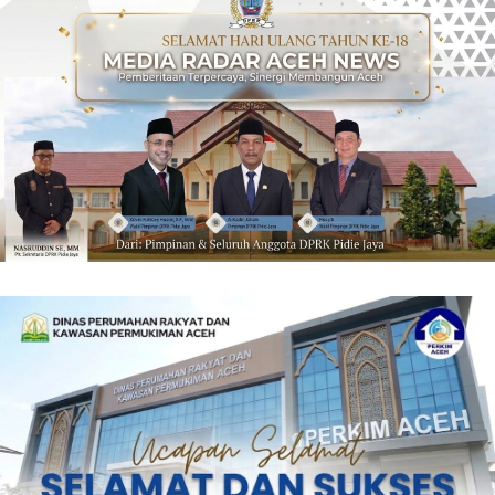
‎ ‎
‎ ‎