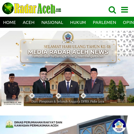
HOME
ACEH
NASIONAL
HUKUM
PARLEMEN
OPIN
‎ ‎
‎ ‎