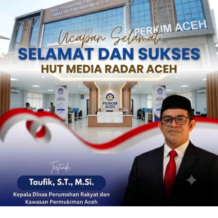
‎ ‎
‎ ‎