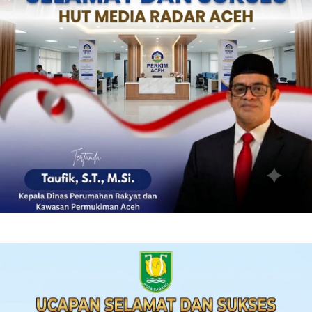
‎ ‎
‎ ‎