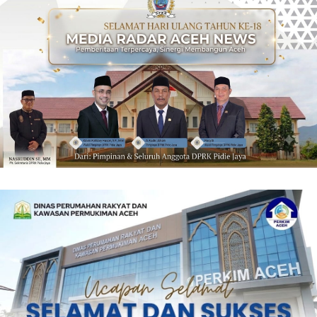
‎ ‎
‎ ‎