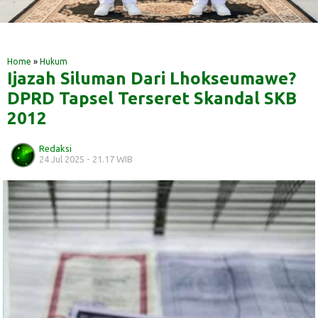
‎ ‎
‎ ‎
Home
»
Hukum
Ijazah Siluman Dari Lhokseumawe?
DPRD Tapsel Terseret Skandal SKB
2012
Redaksi
24 Jul 2025 - 21.17 WIB