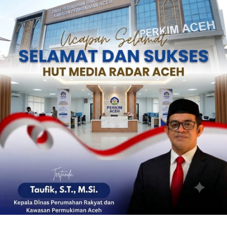
‎ ‎
‎ ‎