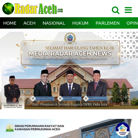
HOME
ACEH
NASIONAL
HUKUM
PARLEMEN
OPIN
‎ ‎
‎ ‎