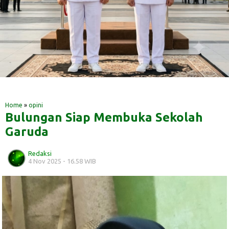
‎ ‎
‎ ‎
Home
»
opini
Bulungan Siap Membuka Sekolah
Garuda
Redaksi
4 Nov 2025 - 16.58 WIB