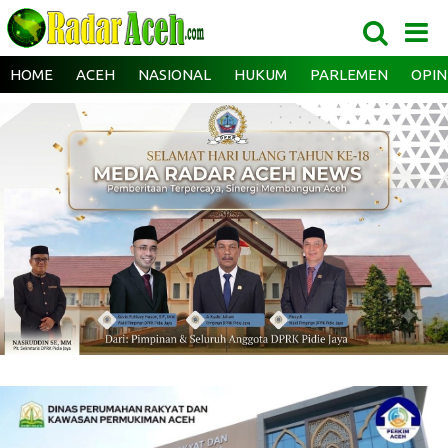
HOME
ACEH
NASIONAL
HUKUM
PARLEMEN
OPIN
‎ ‎
‎ ‎