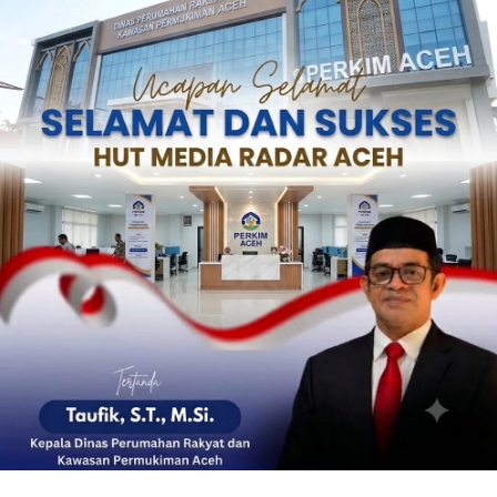
‎ ‎
‎ ‎