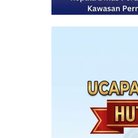
‎ ‎
‎ ‎