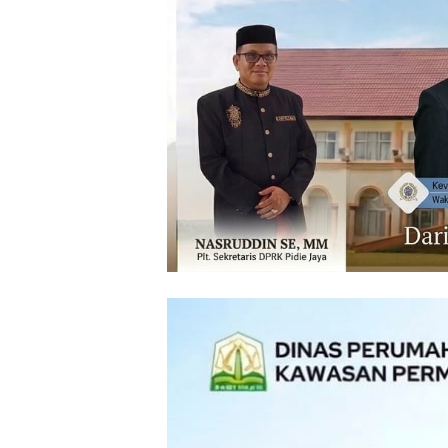
‎ ‎
‎ ‎