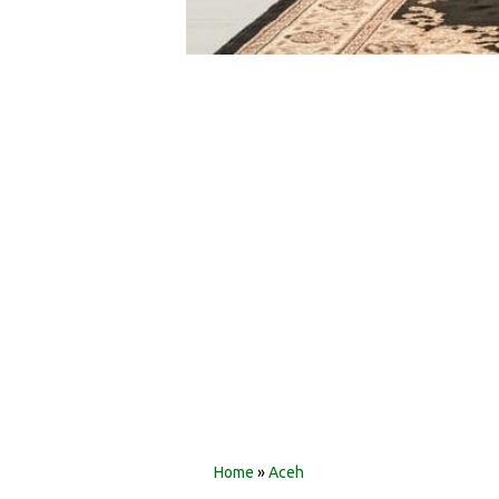
‎ ‎
‎ ‎
Home
»
Aceh