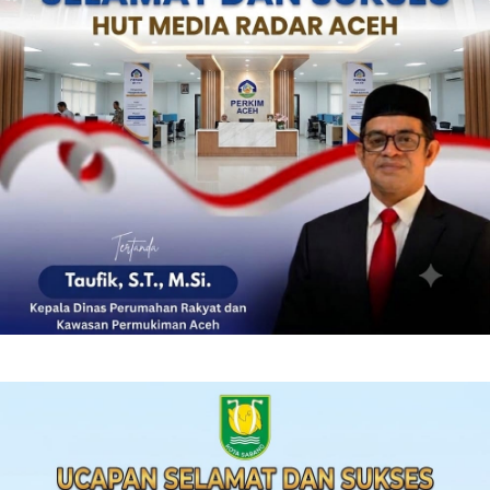
‎ ‎
‎ ‎