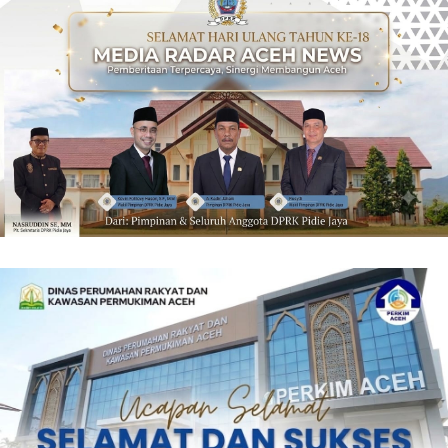
‎ ‎
‎ ‎