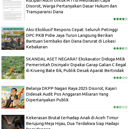
Kutipan Rutin Untuk MTI di Meunasah Capa
Disorot, Warga Pertanyakan Dasar Hukum dan
Transparansi Dana
Aksi Eksklusif Respons Cepat: Seluruh Petinggi
DPC PKB Pidie Jaya Turun Langsung Berikan
Bantuan Sembako dan Dana Darurat di Lokasi
Kebakaran
SKANDAL ASET NEGARA? Ekskavator Diduga Milik
Pemerintah Disinyalir Dipakai Garap Galian C Ilegal
di Krueng Bate Ilik, Publik Desak Aparat Bertindak
Belanja DKPP Nagan Raya 2025 Disorot, Kajari
Didesak Audit Pos Anggaran Miliaran Yang
Dipertanyakan Publik
Kekerasan Brutal terhadap Anak di Aceh Timur
Berujung Meja Hijau, Dua Terdakwa Siap Hadapi