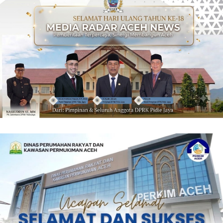
‎ ‎
‎ ‎