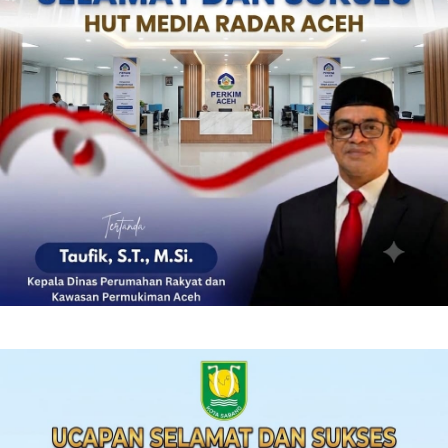
‎ ‎
‎ ‎