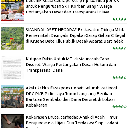
Keuchik Kuala Ceurape Kutip Rp400 Ribu per KK
untuk Pengurusan SKT Korban Banjir, Warga
Pertanyakan Dasar dan Transparansi Biaya
SKANDAL ASET NEGARA? Ekskavator Diduga Milik
Pemerintah Disinyalir Dipakai Garap Galian C Ilegal
di Krueng Bate Ilik, Publik Desak Aparat Bertindak
Kutipan Rutin Untuk MTI di Meunasah Capa
Disorot, Warga Pertanyakan Dasar Hukum dan
Transparansi Dana
Aksi Eksklusif Respons Cepat: Seluruh Petinggi
DPC PKB Pidie Jaya Turun Langsung Berikan
Bantuan Sembako dan Dana Darurat di Lokasi
Kebakaran
Kekerasan Brutal terhadap Anak di Aceh Timur
Berujung Meja Hijau, Dua Terdakwa Siap Hadapi