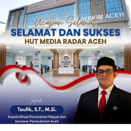
‎ ‎
‎ ‎