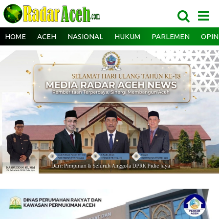
HOME
ACEH
NASIONAL
HUKUM
PARLEMEN
OPIN
‎ ‎
‎ ‎