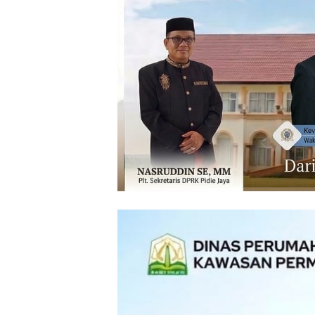
‎ ‎
‎ ‎