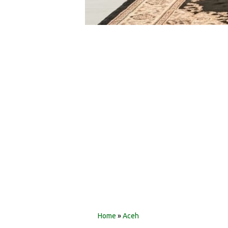
‎ ‎
‎ ‎
Home
»
Aceh