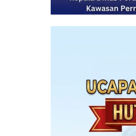
‎ ‎
‎ ‎