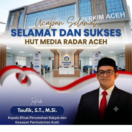
‎ ‎
‎ ‎