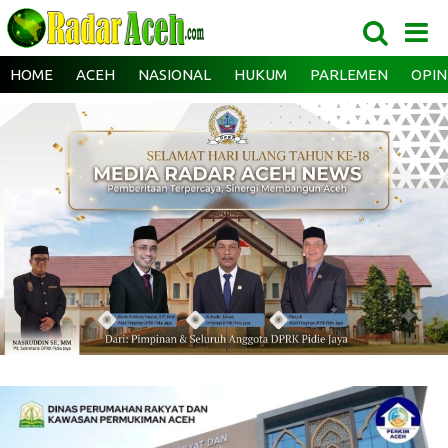
HOME
ACEH
NASIONAL
HUKUM
PARLEMEN
OPIN
‎ ‎
‎ ‎